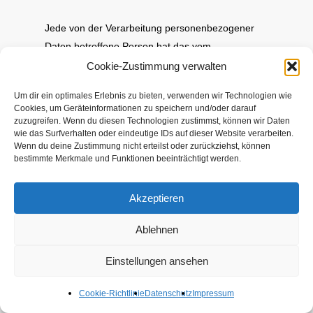
Jede von der Verarbeitung personenbezogener
Daten betroffene Person hat das vom
Europäischen Richtlinien- und Verordnungsgeber
Cookie-Zustimmung verwalten
gewährte Recht, die unverzügliche Berichtigung
Um dir ein optimales Erlebnis zu bieten, verwenden wir Technologien wie
sie betreffender unrichtiger personenbezogener
Cookies, um Geräteinformationen zu speichern und/oder darauf
Daten zu verlangen. Ferner steht der betroffenen
zuzugreifen. Wenn du diesen Technologien zustimmst, können wir Daten
wie das Surfverhalten oder eindeutige IDs auf dieser Website verarbeiten.
Person das Recht zu, unter Berücksichtigung der
Wenn du deine Zustimmung nicht erteilst oder zurückziehst, können
Zwecke der Verarbeitung, die Vervollständigung
bestimmte Merkmale und Funktionen beeinträchtigt werden.
unvollständiger personenbezogener Daten – auch
mittels einer ergänzenden Erklärung – zu
Akzeptieren
verlangen.
Ablehnen
Möchte eine betroffene Person dieses
Einstellungen ansehen
Berichtigungsrecht in Anspruch nehmen, kann sie
sich hierzu jederzeit an unseren
Cookie-Richtlinie
Datenschutz
Impressum
Datenschutzbeauftragten oder einen anderen